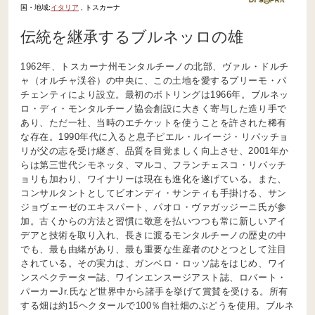
国・地域:
イタリア
, トスカーナ
伝統を継承するブルネッロの雄
1962年、トスカーナ州モンタルチーノの北部、ヴァル・ドルチ
ャ（オルチャ渓谷）の中央に、この土地を愛するプリーモ・パ
チェンティにより設立。最初のボトリングは1966年。ブルネッ
ロ・ディ・モンタルチーノ協会創設に大きく寄与した造り手で
あり、ただ一社、当時のエチケットを使うことを許された稀有
な存在。1990年代に入ると息子ピエル・ルイージ・リパッチョ
リが父の志を受け継ぎ、品質を目覚ましく向上させ、2001年か
らは第三世代シモネッタ、マルコ、フランチェスコ・リパッチ
ョリも加わり、ワイナリーは現在も進化を遂げている。また、
コンサルタントとしてビオンディ・サンティも手掛ける、サン
ジョヴェーゼのエキスパート、パオロ・ヴァガッジーニ氏が参
加。古くからの方法と習慣に敬意を払いつつも常に新しいアイ
デアと技術を取り入れ、長きに渡るモンタルチーノの歴史の中
でも、最も由緒があり、最も重要な生産者のひとつとして注目
されている。その実力は、ガンベロ・ロッソ誌をはじめ、ワイ
ンスペクテーター誌、ワインエンスージアスト誌、ロバート・
パーカーJr.氏など世界中から諸手を挙げて賞賛を受ける。所有
する畑は約15ヘクタールで100％自社畑のぶどうを使用。ブルネ