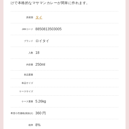
けで本格的なマサマンカレーが間単に作れます。
タイ
原産国
8850813503005
JANコード
ロイタイ
ブランド
18
入数
250ml
内容量
単品重量
単品サイズ
ケースサイズ
5.26kg
ケース重量
360 円
希望小売価格(税抜き)
8%
税率