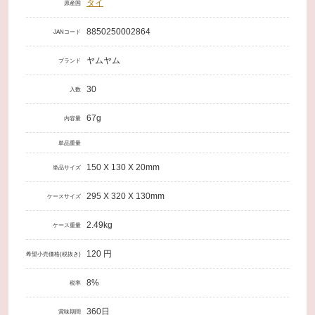
タイ
原産国
8850250002864
JANコード
ヤムヤム
ブランド
30
入数
67g
内容量
単品重量
150 X 130 X 20mm
単品サイズ
295 X 320 X 130mm
ケースサイズ
2.49kg
ケース重量
120 円
希望小売価格(税抜き)
8%
税率
360日
賞味期間