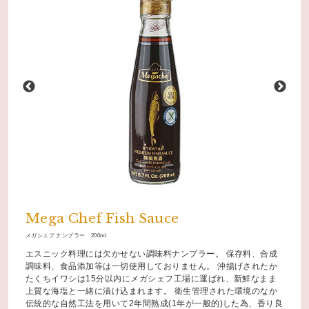
Mega Chef Fish Sauce
メガシェフ ナンプラー 200ml
エスニック料理には欠かせない調味料ナンプラー。 保存料、合成
調味料、食品添加等は一切使用しておりません。 沖揚げされたか
たくちイワシは15分以内にメガシェフ工場に運ばれ、新鮮なまま
上質な海塩と一緒に漬け込まれます。 衛生管理された環境のなか
伝統的な自然工法を用いて2年間熟成(1年が一般的)した為、香り良