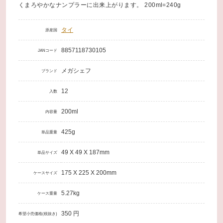
くまろやかなナンプラーに出来上がります。 200ml=240g
タイ
原産国
8857118730105
JANコード
メガシェフ
ブランド
12
入数
200ml
内容量
425g
単品重量
49 X 49 X 187mm
単品サイズ
175 X 225 X 200mm
ケースサイズ
5.27kg
ケース重量
350 円
希望小売価格(税抜き)