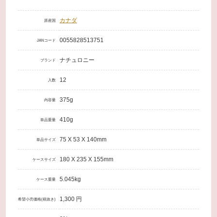
カナダ
原産国
0055828513751
JANコード
ナチュロニー
ブランド
12
入数
375g
内容量
410g
単品重量
75 X 53 X 140mm
単品サイズ
180 X 235 X 155mm
ケースサイズ
5.045kg
ケース重量
1,300 円
希望小売価格(税抜き)