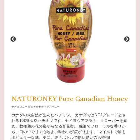
NATURONEY Pure Canadian Honey
ナチュロニー ピュアカナディアンハニー
カナダの大自然が生んだハチミツ。 カナダではNO1グレードとさ
れる100%天然ハチミツです。セイヨウアブラナ、クローバーを始
め、数種類の花の蜜からなる百花蜜。 繊細でフローラルな香りか
ら、口の中で甘く心地よい味わいが広がります。 マイルドで最も
ポピュラーな味。更に、逆さボトルで使い易いのも特徴!