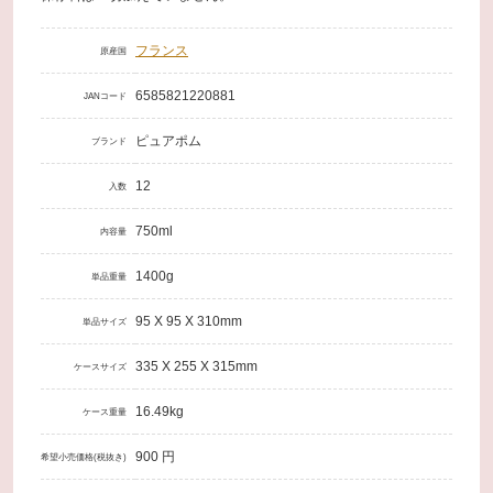
フランス
原産国
6585821220881
JANコード
ピュアポム
ブランド
12
入数
750ml
内容量
1400g
単品重量
95 X 95 X 310mm
単品サイズ
335 X 255 X 315mm
ケースサイズ
16.49kg
ケース重量
900 円
希望小売価格(税抜き)