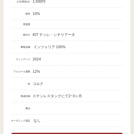
1,500円
上代(税抜き)
10%
税率
受賞歴
IGT テッレ・シチリアーネ
格付け
インツォリア 100%
葡萄品種
2024
ヴィンテージ
12%
アルコール度数
コルク
栓
ステンレスタンクにて2~3ヶ月
熟成詳細
農法
なし
オーガニック認証