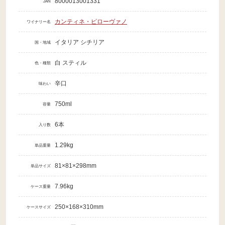
8000013001331
JAN
カンティネ・ピローヴァノ
ワイナリー名
イタリア シチリア
国・地域
白 スティル
色・種類
辛口
味わい
750ml
容量
6本
入り数
1.29kg
単品重量
81×81×298mm
単品サイズ
7.96kg
ケース重量
250×168×310mm
ケースサイズ