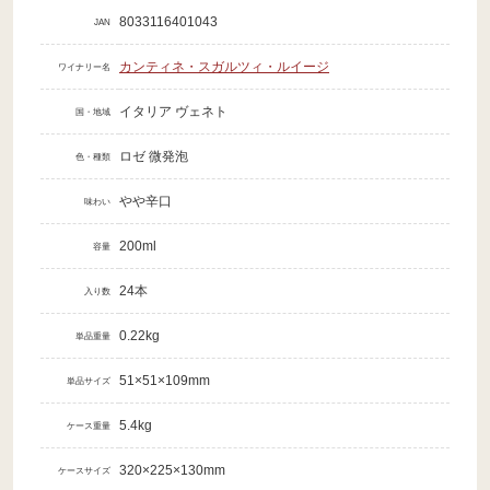
8033116401043
JAN
カンティネ・スガルツィ・ルイージ
ワイナリー名
イタリア ヴェネト
国・地域
ロゼ 微発泡
色・種類
やや辛口
味わい
200ml
容量
24本
入り数
0.22kg
単品重量
51×51×109mm
単品サイズ
5.4kg
ケース重量
320×225×130mm
ケースサイズ