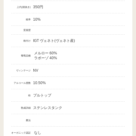
350円
上代(税抜き)
10%
税率
受賞歴
IGT ヴェネト(ヴェネト産)
格付け
メルロー 60%
葡萄品種
ラボーゾ 40%
NV
ヴィンテージ
10.50%
アルコール度数
プルトップ
栓
ステンレスタンク
熟成詳細
農法
なし
オーガニック認証