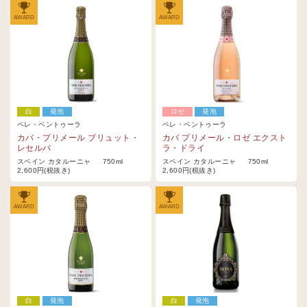
AWARD
AWARD
白
発泡
ロゼ
発泡
ペレ・ベントゥーラ
ペレ・ベントゥーラ
カバ・プリメール ブリュット・
カバ プリメール・ロゼ エクスト
レセルバ
ラ・ドライ
スペイン カタルーニャ 750ml
スペイン カタルーニャ 750ml
2,600円(税抜き)
2,600円(税抜き)
AWARD
AWARD
白
発泡
白
発泡