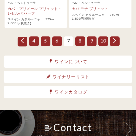
ペレ・ベントゥーラ
ペレ・ベントゥーラ
カバ・プリメール ブリュット・
カバ モナ ブリュット
レセルバ ハーフ
スペイン カタルーニャ 750ml
1,800円(税抜き)
スペイン カタルーニャ 375ml
2,000円(税抜き)
4
5
6
7
8
9
10
ワインについて
ワイナリーリスト
ワインカタログ
Contact