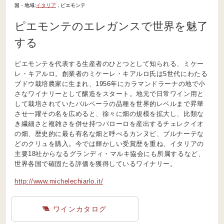
国・地域:
イタリア
, ピエモンテ
ピエモンテのエレガンスで世界を魅了
する
ピエモンテを代表する生産者のひとつとして知られる、ミケー
レ・キアルロ。創業者のミケーレ・キアルロ氏は5世代にわたる
ブドウ栽培農家に生まれ、1956年にカラマンドラーナの地で小
さなワイナリーとして醸造をスタート。地元で日常ワイン用と
して栽培されていたバルベーラの品種を世界的レベルまで昇華
させ一躍その名を広めると、徐々に畑の規模を拡大し、比類な
き繊細さと複雑さを併せ持つバローロを産出するチェレクイオ
の畑、歴史的に最も有名な畑と呼べるカンヌビ、ブルナーテな
どのクリュを購入。今では輝かしい受賞歴を重ね、イタリアの
主要18社からなるグランディ・マルキ協会にも所属するなど、
世界各国で確固たる評価を獲得しているワイナリー。
http://www.michelechiarlo.it/
ワインカタログ