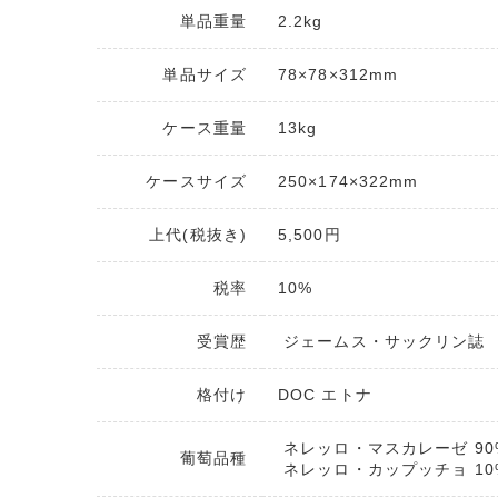
単品重量
2.2kg
単品サイズ
78×78×312mm
ケース重量
13kg
ケースサイズ
250×174×322mm
上代(税抜き)
5,500円
税率
10%
受賞歴
ジェームス・サックリン誌 91
格付け
DOC エトナ
ネレッロ・マスカレーゼ 90
葡萄品種
ネレッロ・カップッチョ 10