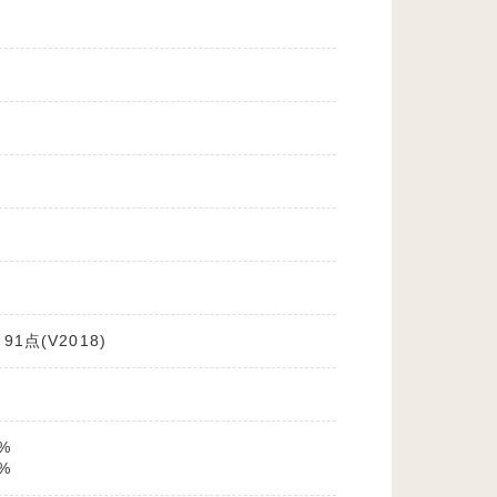
点(V2018)
%
%