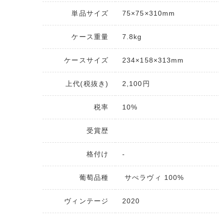
単品サイズ
75×75×310mm
ケース重量
7.8kg
ケースサイズ
234×158×313mm
上代(税抜き)
2,100円
税率
10%
受賞歴
格付け
‐
葡萄品種
サぺラヴィ 100%
ヴィンテージ
2020