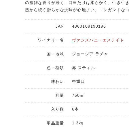
の複雑な香りが続く。口当たりは柔らかく、生き生
盤から続く滑らかな渋味が心地よい、エレガントな
JAN
4860109190196
ワイナリー名
ヴァジスバニ・エステイト
国・地域
ジョージア ラチャ
色・種類
赤 スティル
味わい
中重口
容量
750ml
入り数
6本
単品重量
1.3kg