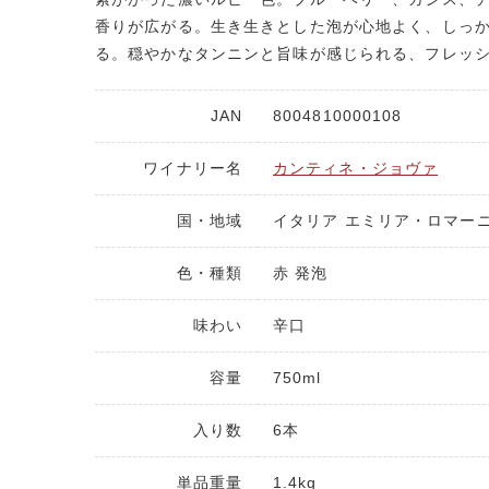
香りが広がる。生き生きとした泡が心地よく、しっ
る。穏やかなタンニンと旨味が感じられる、フレッ
JAN
8004810000108
ワイナリー名
カンティネ・ジョヴァ
国・地域
イタリア エミリア・ロマー
色・種類
赤 発泡
味わい
辛口
容量
750ml
入り数
6本
単品重量
1.4kg