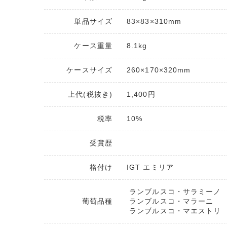
単品サイズ
83×83×310mm
ケース重量
8.1kg
ケースサイズ
260×170×320mm
上代(税抜き)
1,400円
税率
10%
受賞歴
格付け
IGT エミリア
ランブルスコ・サラミーノ
葡萄品種
ランブルスコ・マラーニ
ランブルスコ・マエストリ