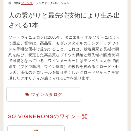
国・地域:
フランス
, ラングドック=ルーション
人の繋がりと最先端技術により生み出
される1本
ソー・ヴィニュロンは2005年、ダニエル・オルソリーニによっ
て設立。哲学は、高品質、モダンスタイルのラングドックワイ
ンを手頃な価格で提供すること。これは、栽培農家と長期の契
約を結び、安定した高品質なブドウの供給と最先端の醸造技術
で可能となっている。ワインメーカーにはモンペリエ大学で醸
造学（ブドウ栽培、ワイン醸造）の教授を務めるクロード・セ
ラ氏。南仏のテロワールを知り尽くしたクロードだからこそ実
現したクオリティが感じられる1本を造り出す。
ワインカタログ
SO VIGNERONSのワイン一覧