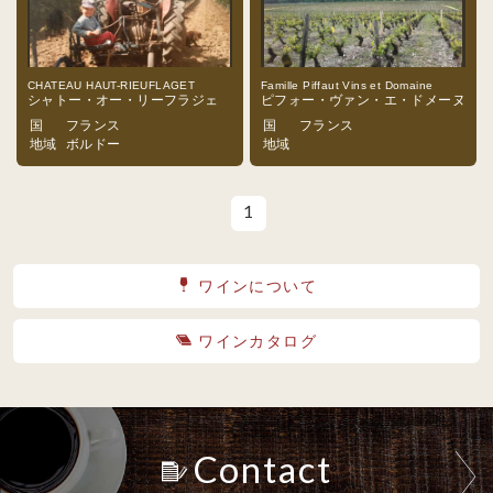
CHATEAU HAUT-RIEUFLAGET
Famille Piffaut Vins et Domaine
シャトー・オー・リーフラジェ
ピフォー・ヴァン・エ・ドメーヌ
国
フランス
国
フランス
地域
ボルドー
地域
1
ワインについて
ワインカタログ
Contact