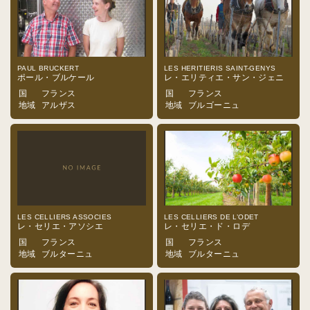
PAUL BRUCKERT
LES HERITIERIS SAINT-GENYS
ポール・ブルケール
レ・エリティエ・サン・ジェニ
国
フランス
国
フランス
地域
アルザス
地域
ブルゴーニュ
LES CELLIERS ASSOCIES
LES CELLIERS DE L’ODET
レ・セリエ・アソシエ
レ・セリエ・ド・ロデ
国
フランス
国
フランス
地域
ブルターニュ
地域
ブルターニュ