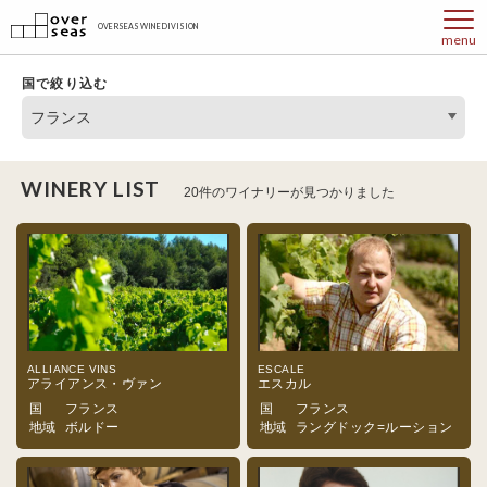
OVERSEAS WINE DIVISION
menu
国で絞り込む
フランス
WINERY LIST
20件のワイナリーが見つかりました
ALLIANCE VINS
ESCALE
アライアンス・ヴァン
エスカル
国
フランス
国
フランス
地域
ボルドー
地域
ラングドック=ルーション