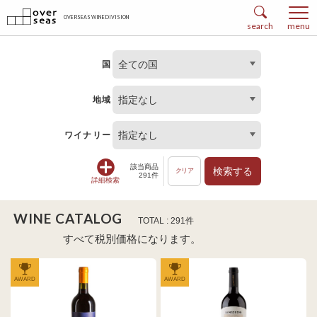
OVERSEAS WINE DIVISION
search
menu
全ての国
国
指定なし
地域
指定なし
ワイナリー
該当商品
検索する
クリア
291件
詳細検索
WINE CATALOG
TOTAL : 291件
すべて税別価格になります。
AWARD
AWARD