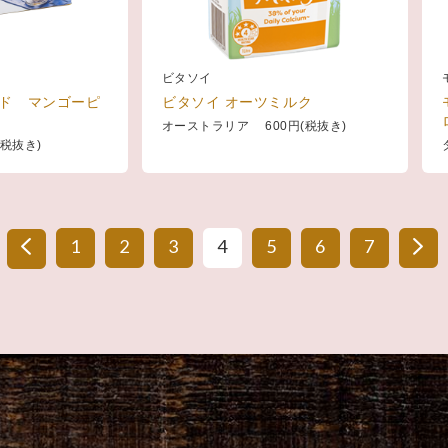
ビタソイ
ド マンゴーピ
ビタソイ オーツミルク
オーストラリア 600円(税抜き)
税抜き)
1
2
3
4
5
6
7