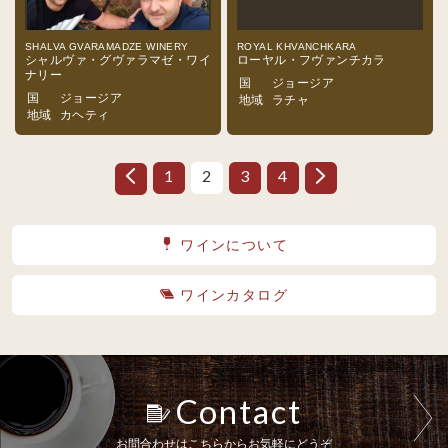
SHALVA GVARAMADZE WINERY
ROYAL KHVANCHKARA
シャルヴァ・グヴァラマゼ・ワイ
ローヤル・フヴァンチカラ
ナリー
国
ジョージア
国
ジョージア
地域
ラチャ
地域
カヘティ
1
2
3
4
ワインについて
ワインカタログ
Contact
お問合わせはこちらからお気軽にどうぞ