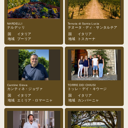
NARDELLI
Tenuta di Santa Lucia
ナルデッリ
テヌータ・ディ・サンタルチア
国
イタリア
国
イタリア
地域
プーリア
地域
トスカーナ
Cantine Giova
TORRE DEI CHIUSI
カンティネ・ジョヴァ
トッレ・デイ・キウージ
国
イタリア
国
イタリア
地域
エミリア・ロマーニャ
地域
カンパーニャ