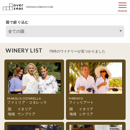
OVERSEAS WINE DIVISION
menu
国で絞り込む
全ての国
WINERY LIST
79件のワイナリーが見つかりました
FAMIGLIA COTARELLA
FIRRIATO
ファミリア・コタレッラ
フィッリアート
国
イタリア
国
イタリア
地域
ウンブリア
地域
シチリア