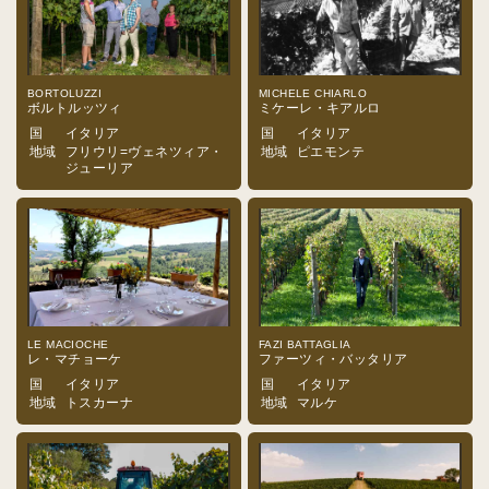
BORTOLUZZI
MICHELE CHIARLO
ボルトルッツィ
ミケーレ・キアルロ
国
イタリア
国
イタリア
地域
フリウリ=ヴェネツィア・
地域
ピエモンテ
ジューリア
LE MACIOCHE
FAZI BATTAGLIA
レ・マチョーケ
ファーツィ・バッタリア
国
イタリア
国
イタリア
地域
トスカーナ
地域
マルケ