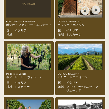
BOSIO FAMILY ESTATE
POGGIO BONELLI
ボジオ・ファミリー・エステーツ
ポッジョ・ボネッリ
国
イタリア
国
イタリア
地域
地域
トスカーナ
Podere le Volute
BORGO SAVAIAN
ポデーレ・レ・ヴォルーテ
ボルゴ・サヴァイアン
国
イタリア
国
イタリア
地域
トスカーナ
地域
フリウリ=ヴェネツィア・
ジューリア